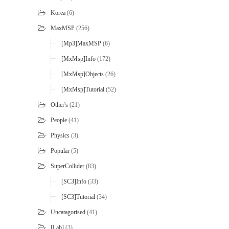
Korea
(6)
MaxMSP
(256)
[mp3]MaxMSP
(6)
[MxMsp]Info
(172)
[MxMsp]Objects
(26)
[MxMsp]Tutorial
(52)
Other's
(21)
People
(41)
Physics
(3)
Popular
(5)
SuperCollider
(83)
[SC3]Info
(33)
[SC3]Tutorial
(34)
Uncatagorised
(41)
[Lab]
(3)