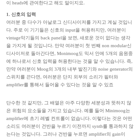
이 heads에 관여한다고 해도 말이지요.
Call for Work
Books
Call
Csound
1. 신호의 입력
Circuit
for Works
여러분 중 다수가 아날로그 신디사이저를 가지고 계실 것입니
Curtes
Curtis Roads
Education
다. 주로 이 기기들은 신호의 input을 허용하지만, 여러분이
Electronic music
Exam
vintage악기들의 back panel을 보면, 새로운 것이 없다는 생각
Filter
Granular Synthesis
Inverter
을 가지게 될 것입니다. 만약 여러분이 첫 번째 non modular신
Iphone
Ircam
iTerm2
Koenig
디사이저로 돌아간다면, Monimoog도 믹서 안에 5개의 음원중
Linux
Library
Live
Ligeti
에 하나로서 신호 입력을 허용한다는 것을 알 수 있습니다. 즉,
Live Electronics
coding
만약 여러분이 Moog의 3개의 내부 발진기와 noise generator의
MAX/MSP
MAX6
스위치를 끈다면, 여러분은 단지 외부의 소리가 필터와
Memory
multichannel
PureData
amplifier를 통해서 들어올 수 있다는 것을 알 수 있죠
SC3
Reading
scvim
Score
Signal
SICMF
sound design
단수한 것 같지만, 그 배열은 아주 다양한 세분성과 뜻하지 않
Stockhausen
String quartet
은 위험의 요소들을 가지고 있습니다. 예를 들어 Minimoog는
SuperCollider
amplifier에 초기 레벨 컨트롤이 없습니다. 이렇다는 것은 어떤
SuperCollider 3.5
소리도 여러분이 건반을 누르기 이전까지 synth를 통과하지 않
Synthesis
Writing
는다는 것입니다. 그러나 건반을 누르면 amplifier의 gain이
Vocoder
XCode