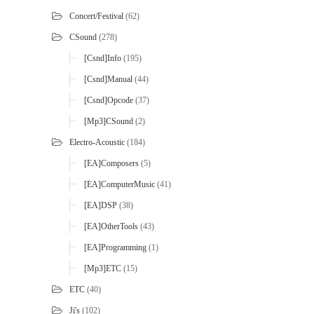
Concert/Festival
(62)
CSound
(278)
[Csnd]Info
(195)
[Csnd]Manual
(44)
[Csnd]Opcode
(37)
[mp3]CSound
(2)
Electro-Acoustic
(184)
[EA]Composers
(5)
[EA]ComputerMusic
(41)
[EA]DSP
(38)
[EA]OtherTools
(43)
[EA]Programming
(1)
[mp3]ETC
(15)
ETC
(40)
Ji's
(102)