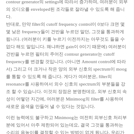
contour generator의 settings에 따라서 증가하며, 여러분이 외부
의 오디오를 enveloped된 조각들로 잘라낼 수 있도록 해 줍니
다.
META
반대로, 만약 filter의 cutoff frequency control이 0보다 크면 몇
Log in
몇 낮은 frequency들이 건반을 누르던 말던, 그것을 통과하게
Entries
RSS
됩니다. (여러분이 키를 누르기 이전까지는 아무것도 들을 수
없다 해도 말입니다. 왜냐하면 gain이 0이기 때문에) 여러분이
Comments
RSS
건반을 누르면 필터의 주어진 contour generator는 cutoff
WordPress.org
frequency를 변경할 것입니다. (아니면 Amount control에 따라
서) 그리고 더 크거나 작은 양의 외부 신호의 spectrum이 moog
를 통할 수 있도록 해 줍니다. 게다가 여러분은, filter의
resonance를 사용하여서 외수 신호의 spectrum의 부분들을 강
조 할 수 있습니다. 이것의 장점은 분명한데요, 외부 신호의 속
성이 어떻던 지간에, 여러분은 Minimoog의 filter를 사용하여
새로운 음색을 만들어 낼 수 있다는 것입니다.
이런 능력에도 불구하고 Minimoog는 여전히 외부신호 처리부
분에 있어서 아주 제한되어 있는데요, 결국 그것을 통과하는
소리의 음높이를 결정할 수 있는 방법이 없게 됩니다. 우리가