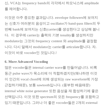
신, VCA는 frequency bands의 각각에서 하모닉스에 amplitude
를 제어합니다.
이것은 아주 중요한 결과입니다. envelope followers에 보여지
는 신호가 여러분의 음성이고 oscillator가 band-pass filters의 두
번째 bank에 보여지는 신호(carrier)를 생성한다고 상상해 봅니
다. 이 경우에 carrier는 출력의 기본 tonality를 생성하지만
modulator는 그것의 frequency content 와 amplitude를 결정합
니다. 다시 말해서 modulator는 carrier를 articulate합니다. 자.
이것이 바로 vocoder인 것입니다.!
6. More Advanced Vocoding
많은 vocoder들은 internal carrier wave를 만들어냅니다. 비록
둥근 pulse wave가 목소리에 더 적합하겠지만(왜냐하면 이것
이 인간의 vocal chord에 의해 생성되는 raw waveform에 가장
근접하기때문), 보통 sawtooth입니다. (풍부한 배음때문)
internal white noise generator 또한 음성을 재 합성하기에 좋은
선택입니다. 이것 또한 spectrum의 모든 frequency를 포함하고
있기 때문입니다. 그러나 더 좋은 vocoder들은 2개의 external