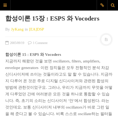
JyK Blog
합성이론 15장 : ESPS 와 Vocoders
www.JiyounKang.com
By
JyKang
in
[EA]DSP
A Blog about Contemporary, Electro-
Acoustic, Electronic music, amd
Programming for Sounds, Music
2005/09/19
1 Comment
Composition
합성이론 15 : ESPS 와 Vocoders
지금까지 해왔던 것을 보면 oscillators, filters, amplifiers,
MAIN
envelope generators 이런 장치들은 모두 전형적인 분석 차감
ABOUT
신디사이저에 쓰이는 것들이라고도 말 할 수 있습니다. 지금까
EVERYDAYSOUND
지 다루어 온 것은 주로 디지털 신디사이저와 관련된 합성의
CONTACT
방법에 관한것이었구요. 그러나, 우리가 지금까지 무엇을 어떻
게 다루었던 간에 여러분은 모든 것을 하나로 통합할 수 있습
KANG
니다. 즉, 초기의 소리는 신디사이저 ‘안’에서 합성된다. 라는
것인데요. 보통 신디사이저 내부의 oscillators가 바로 그런 일
TAGS
을 해 준다고 볼 수 있습니다. 비록 스스로 oscillate하는 필터들
60X60
Archlinux
audio interface