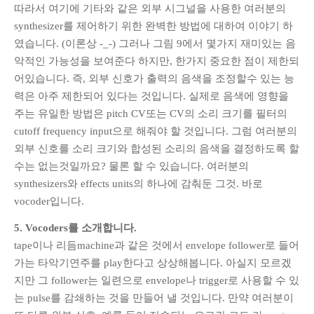
따라서 여기에 기타와 같은 외부 시그널을 사용한 여러분의
synthesizer를 제어하기 위한 완벽한 방법에 대하여 이야기 하
였습니다. (이론상 -_-) 그러나 그림 9에서 몇가지 재미있는 음
악적인 가능성을 보여준다 하지만, 한가지 중요한 점이 제한되
어있습니다. 즉, 외부 신호가 출력의 음색을 조정할수 있는 능
력은 아주 제한되어 있다는 것입니다. 실제로 음색에 영향을
주는 유일한 방법은 pitch CV또는 CV의 소리 크기를 필터의
cutoff frequency input으로 해줘야 할 것입니다. 그럼 여러분의
외부 신호를 소리 크기와 합성된 소리의 음색을 결정하도록 할
수는 없는것일까요? 물론 할 수 있습니다. 여러분의
synthesizers와 effects units의 하나에 감춰둔 그것. 바로
vocoder입니다.
5. Vocoders를 소개합니다.
tape이나 리듬machine과 같은 것에서 envelope follower로 들어
가는 타악기연주를 play한다고 상상해봅니다. 아실지 모르겠
지만 그 follower는 일련으로 envelope나 trigger로 사용할 수 있
는 pulse를 감쇄하는 것을 만들어 낼 것입니다. 만약 여러분이