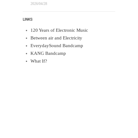
2026/04/28
LINKS
120 Years of Electronic Music
Between air and Electricity
EverydaySound Bandcamp
KANG Bandcamp
What If?
Proudly powered by WordPress
.
Theme: DW Minion by
DesignWall
.